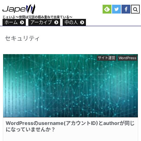
じぇいぷ 〜世間は冗談の積み重ねで出来ている〜
ホーム
アーカイブ
中の人
セキュリティ
サイト運営
WordPress
WordPressのusername(アカウントID)とauthorが同じ
になっていませんか？