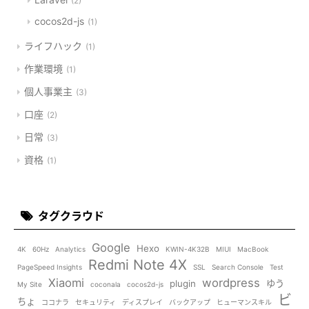
2
cocos2d-js
1
ライフハック
1
作業環境
1
個人事業主
3
口座
2
日常
3
資格
1
タグクラウド
Google
Hexo
4K
60Hz
Analytics
KWIN-4K32B
MIUI
MacBook
Redmi Note 4X
PageSpeed Insights
SSL
Search Console
Test
Xiaomi
wordpress
plugin
ゆう
My Site
coconala
cocos2d-js
ビ
ちょ
ココナラ
セキュリティ
ディスプレイ
バックアップ
ヒューマンスキル